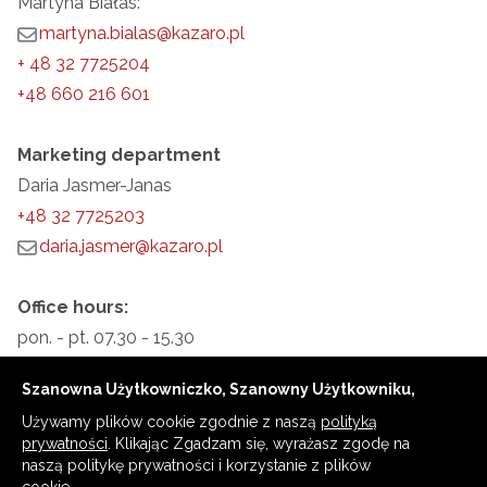
Martyna Białas:
martyna.bialas@kazaro.pl
+ 48 32 7725204
+48 660 216 601
Marketing department
Daria Jasmer-Janas
+48 32 7725203
daria.jasmer@kazaro.pl
Office hours:
pon. - pt. 07.30 - 15.30
Szanowna Użytkowniczko, Szanowny Użytkowniku,
Używamy plików cookie zgodnie z naszą
polityką
prywatności
. Klikając Zgadzam się, wyrażasz zgodę na
naszą politykę prywatności i korzystanie z plików