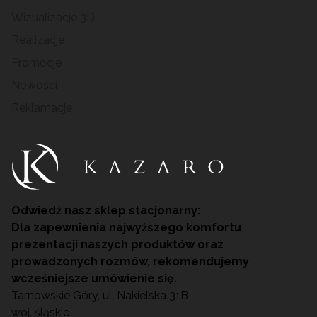
Wizualizacje 3D
Realizacje
Promocje
Nowości
Reklamacje
Odwiedź nasz sklep stacjonarny:
Dla zapewnienia najwyższego komfortu
prezentacji naszych produktów oraz
prowadzonych rozmów, rekomendujemy
wcześniejsze umówienie się.
Tarnowskie Góry, ul. Nakielska 31B
woj. śląskie