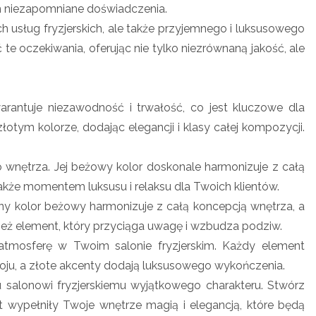
im niezapomniane doświadczenia.
h usług fryzjerskich, ale także przyjemnego i luksusowego
te oczekiwania, oferując nie tylko niezrównaną jakość, ale
warantuje niezawodność i trwałość, co jest kluczowe dla
tym kolorze, dodając elegancji i klasy całej kompozycji.
 wnętrza. Jej beżowy kolor doskonale harmonizuje z całą
 także momentem luksusu i relaksu dla Twoich klientów.
ękny kolor beżowy harmonizuje z całą koncepcją wnętrza, a
wnież element, który przyciąga uwagę i wzbudza podziw.
 atmosferę w Twoim salonie fryzjerskim. Każdy element
okoju, a złote akcenty dodają luksusowego wykończenia.
 salonowi fryzjerskiemu wyjątkowego charakteru. Stwórz
t wypełniły Twoje wnętrze magią i elegancją, które będą