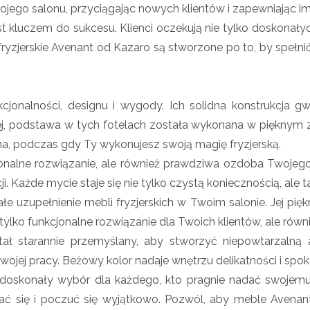
ojego salonu, przyciągając nowych klientów i zapewniając 
st kluczem do sukcesu. Klienci oczekują nie tylko doskonałyc
fryzjerskie Avenant od Kazaro są stworzone po to, by spełnić 
kcjonalności, designu i wygody. Ich solidna konstrukcja g
, podstawa w tych fotelach została wykonana w pięknym zło
kna, podczas gdy Ty wykonujesz swoją magię fryzjerską.
cjonalne rozwiązanie, ale również prawdziwa ozdoba Twojego
ji. Każde mycie staje się nie tylko czystą koniecznością, ale
ałe uzupełnienie mebli fryzjerskich w Twoim salonie. Jej pi
e tylko funkcjonalne rozwiązanie dla Twoich klientów, ale ró
tał starannie przemyślany, aby stworzyć niepowtarzalną
Twojej pracy. Beżowy kolor nadaje wnętrzu delikatności i sp
 doskonały wybór dla każdego, kto pragnie nadać swojemu
wać się i poczuć się wyjątkowo. Pozwól, aby meble Avenan