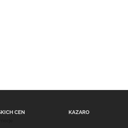
SKICH CEN
KAZARO
omocje