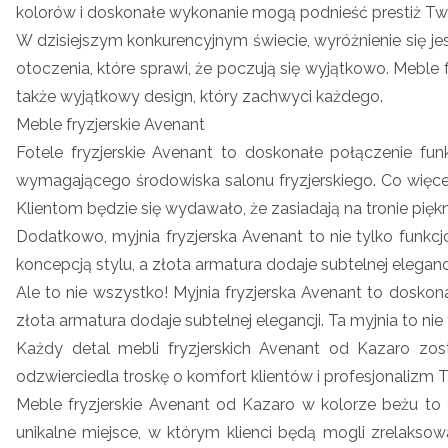
kolorów i doskonałe wykonanie mogą podnieść prestiż Tw
W dzisiejszym konkurencyjnym świecie, wyróżnienie się je
otoczenia, które sprawi, że poczują się wyjątkowo. Meble 
także wyjątkowy design, który zachwyci każdego.
Meble fryzjerskie Avenant
Fotele fryzjerskie Avenant to doskonałe połączenie fun
wymagającego środowiska salonu fryzjerskiego. Co więcej
Klientom będzie się wydawało, że zasiadają na tronie pię
Dodatkowo, myjnia fryzjerska Avenant to nie tylko funk
koncepcją stylu, a złota armatura dodaje subtelnej eleganc
Ale to nie wszystko! Myjnia fryzjerska Avenant to doskon
złota armatura dodaje subtelnej elegancji. Ta myjnia to ni
Każdy detal mebli fryzjerskich Avenant od Kazaro zos
odzwierciedla troskę o komfort klientów i profesjonalizm 
Meble fryzjerskie Avenant od Kazaro w kolorze beżu to
unikalne miejsce, w którym klienci będą mogli zrelakso