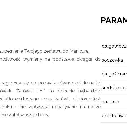
PARA
długowiecz
upełnienie Twojego zestawu do Manicure.
możliwość wymiany na podstawę okrągłą do
soczewka
długość ram
nagrzewa się co pozwala równocześnie na jej
średnica so
lówek. Żarówki LED to obecnie najbardziej
światło emitowane przez żarówki diodowe jest
napięcie
zroku i nie wpływają negatywnie na nasze
 nie zafałszowuje barw.
częstotliwo