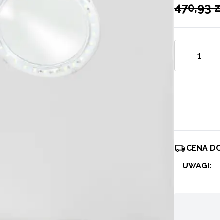
470,93 z
CENA D
UWAGI: