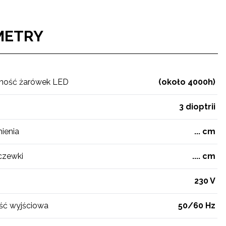
METRY
ność żarówek LED
(około 4000h)
3 dioptrii
ienia
... cm
czewki
.... cm
230 V
ść wyjściowa
50/60 Hz