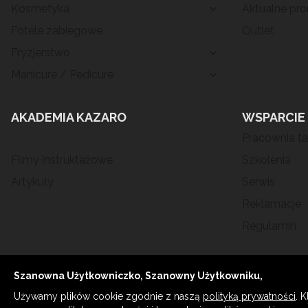
Kosmetyka
Aktualne pr
Fotele zabiegowe
Outlet
Fryzjerstwo
Manicure / Pedicure
AKADEMIA KAZARO
WSPARCIE
Pracownia ta
Filmy instruktażowe
Szkolenia
Artykuły
Serwis
Reklamacje
Regulamin
© WSZELKIE PRAWA ZASTRZEŻONE KAZARO 2023 Wyposażenie gabin
Szanowna Użytkowniczko, Szanowny Użytkowniku,
Profesjonalne fotele medyczne i kosmetologiczne.
Używamy plików cookie zgodnie z naszą
polityką prywatności
. 