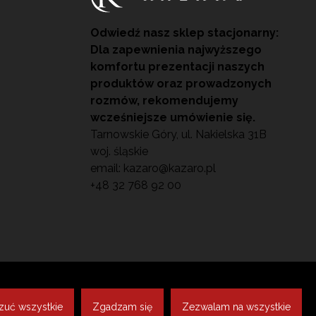
Odwiedź nasz sklep stacjonarny:
Dla zapewnienia najwyższego
komfortu prezentacji naszych
produktów oraz prowadzonych
rozmów, rekomendujemy
wcześniejsze umówienie się.
Tarnowskie Góry, ul. Nakielska 31B
woj. śląskie
email:
kazaro@kazaro.pl
+48 32 768 92 00
odologia, manicure, pedicure).
zuć wszystkie
Zgadzam się
Zezwalam na wszystkie