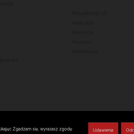
omocje
Wizualizacje 3D
Realizacje
Promocje
Nowości
Reklamacje
picerska
etów kosmetologicznych / SPA, fryzjerskich oraz medycznych (p
Klikając Zgadzam się, wyrażasz zgodę
Ustawienia
Odr