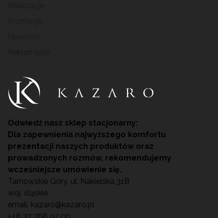
Realizacje
Promocje
Nowości
Reklamacje
Odwiedź nasz sklep stacjonarny:
Dla zapewnienia najwyższego komfortu
prezentacji naszych produktów oraz
prowadzonych rozmów, rekomendujemy
wcześniejsze umówienie się.
Tarnowskie Góry, ul. Nakielska 31B
woj. śląskie
email:
kazaro@kazaro.pl
+48 32 768 92 00