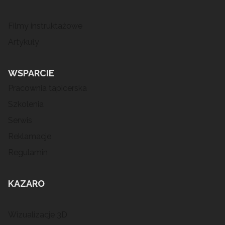
Filmy instruktażowe
Artykuły
WSPARCIE
Pracownia tapicerska
Szkolenia
Serwis
Reklamacje
Regulamin
KAZARO
Wizualizacje 3D