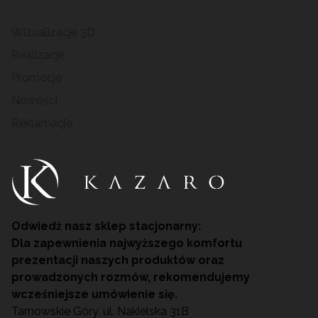
Wizualizacje 3D
Realizacje
Promocje
Nowości
Reklamacje
Odwiedź nasz sklep stacjonarny:
Dla zapewnienia najwyższego komfortu
prezentacji naszych produktów oraz
prowadzonych rozmów, rekomendujemy
wcześniejsze umówienie się.
Tarnowskie Góry, ul. Nakielska 31B