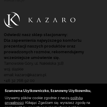
Reklamacje
Odwiedź nasz sklep stacjonarny:
Dla zapewnienia najwyższego komfortu
prezentacji naszych produktów oraz
prowadzonych rozmów, rekomendujemy
wcześniejsze umówienie się.
Tarnowskie Góry, ul. Nakielska 31B
woj. śląskie
email:
kazaro@kazaro.pl
+48 32 768 92 00
Szanowna Użytkowniczko, Szanowny Użytkowniku,
Używamy plików cookie zgodnie z naszą
polityką
© WSZELKIE PRAWA ZASTRZEŻONE KAZARO
prywatności
. Klikając Zgadzam się, wyrażasz zgodę na
2023 Wyposażenie gabinetów kosmetologicznych