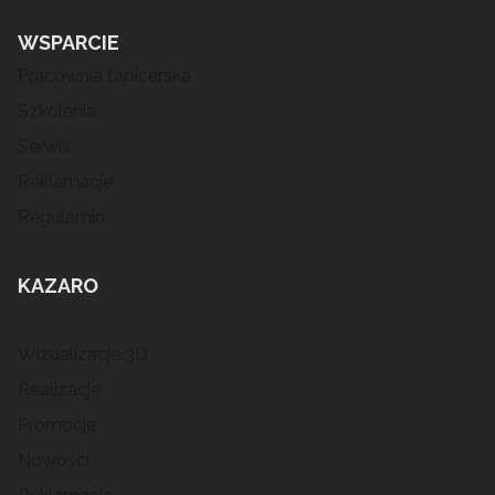
WSPARCIE
Pracownia tapicerska
Szkolenia
Serwis
Reklamacje
Regulamin
KAZARO
Wizualizacje 3D
Realizacje
Promocje
Nowości