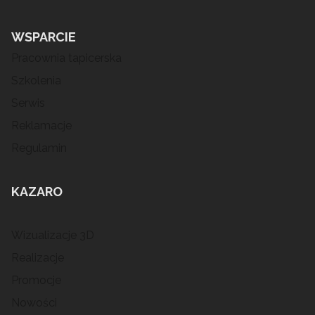
WSPARCIE
Pracownia tapicerska
Szkolenia
Serwis
Reklamacje
Regulamin
KAZARO
Wizualizacje 3D
Realizacje
Promocje
Nowości