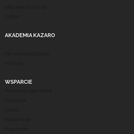
Aktualne promocje
Outlet
AKADEMIA KAZARO
Filmy instruktażowe
Artykuły
WSPARCIE
Pracownia tapicerska
Szkolenia
Serwis
Reklamacje
Regulamin