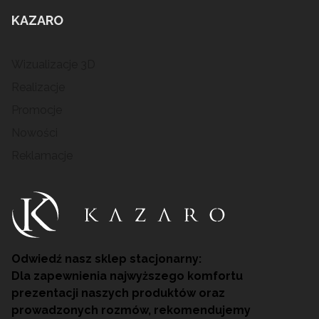
KAZARO
Wizualizacje 3D
Realizacje
Promocje
Nowości
Reklamacje
Odwiedź nasz sklep stacjonarny:
Dla zapewnienia najwyższego komfortu
prezentacji naszych produktów oraz
prowadzonych rozmów, rekomendujemy