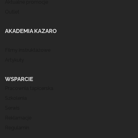
Aktualne promocje
Outlet
AKADEMIA KAZARO
Filmy instruktażowe
Artykuły
WSPARCIE
Pracownia tapicerska
Szkolenia
Serwis
Reklamacje
Regulamin