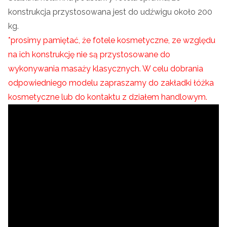
konstrukcja przystosowana jest
do udźwigu około 200
kg.
*prosimy pamiętać, że fotele kosmetyczne, ze względu
na ich konstrukcję nie są przystosowane do
wykonywania masaży klasycznych. W celu dobrania
odpowiedniego modelu zapraszamy do zakładki łóżka
kosmetyczne lub do kontaktu z działem handlowym.