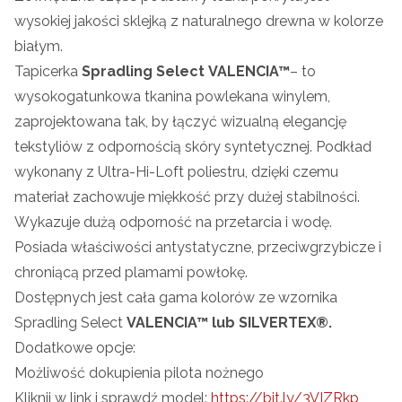
wysokiej jakości sklejką z naturalnego drewna w kolorze
białym.
Tapicerka
Spradling Select
VALENCIA™
– to
wysokogatunkowa tkanina powlekana winylem,
zaprojektowana tak, by łączyć wizualną elegancję
tekstyliów z odpornością skóry syntetycznej. Podkład
wykonany z Ultra-Hi-Loft poliestru, dzięki czemu
materiał zachowuje miękkość przy dużej stabilności.
Wykazuje dużą odporność na przetarcia i wodę.
Posiada właściwości antystatyczne, przeciwgrzybicze i
chroniącą przed plamami powłokę.
Dostępnych jest cała gama kolorów ze wzornika
Spradling Select
VALENCIA™ lub SILVERTEX®.
Dodatkowe opcje:
Możliwość dokupienia pilota nożnego
Kliknij w link i sprawdź model:
https://bit.ly/3VIZRkp