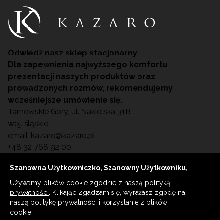
Odwiedź nasz sklep stacjonarny:
Dla zapewnienia najwyższego komfortu
prezentacji naszych produktów oraz
prowadzonych rozmów, rekomendujemy
wcześniejsze umówienie się.
Tarnowskie Góry, ul. Nakielska 31B
woj. śląskie
email:
kazaro@kazaro.pl
+48 32 768 92 00
Szanowna Użytkowniczko, Szanowny Użytkowniku,
Używamy plików cookie zgodnie z naszą
polityką
© WSZELKIE PRAWA ZASTRZEŻONE KAZARO
prywatności
. Klikając Zgadzam się, wyrażasz zgodę na
2023 Wyposażenie gabinetów kosmetologicznych
naszą politykę prywatności i korzystanie z plików
/ SPA, fryzjerskich oraz medycznych (podologia,
cookie.
manicure, pedicure). Profesjonalne fotele