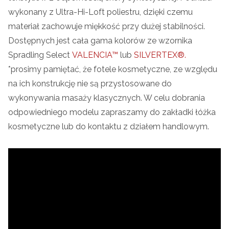
wykonany z Ultra-Hi-Loft poliestru, dzięki czemu
materiał zachowuje miękkość przy dużej stabilności.
Dostępnych jest cała gama kolorów ze wzornika
Spradling Select
VALENCIA™
lub
SILVERTEX®.
*prosimy pamiętać, że fotele kosmetyczne, ze względu
na ich konstrukcję nie są przystosowane do
wykonywania masaży klasycznych. W celu dobrania
odpowiedniego modelu zapraszamy do zakładki łóżka
kosmetyczne lub do kontaktu z działem handlowym.