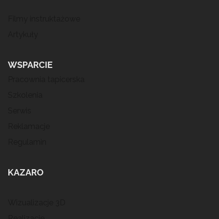
Filmy instruktażowe
Artykuły
WSPARCIE
Pracownia tapicerska
Szkolenia
Serwis
Reklamacje
Regulamin
KAZARO
Wizualizacje 3D
Realizacje