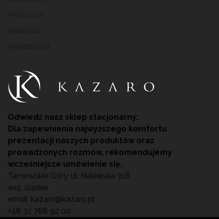
Promocje
Nowości
Reklamacje
Odwiedź nasz sklep stacjonarny:
Dla zapewnienia najwyższego komfortu
prezentacji naszych produktów oraz
prowadzonych rozmów, rekomendujemy
wcześniejsze umówienie się.
Tarnowskie Góry, ul. Nakielska 31B
woj. śląskie
email:
kazaro@kazaro.pl
+48 32 768 92 00