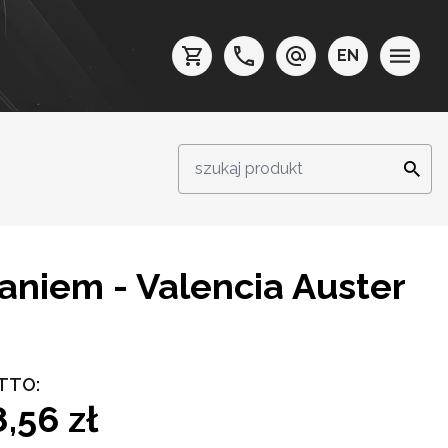
EN
niem - Valencia Auster
TTO:
,56 zł