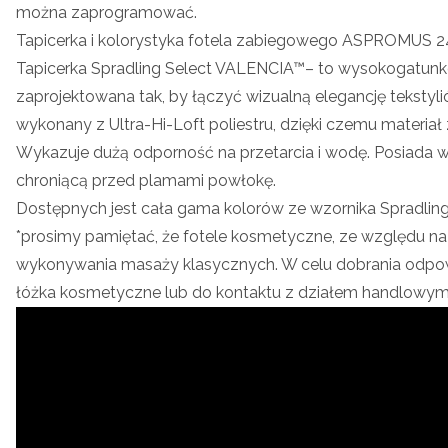
można zaprogramować.
Tapicerka i kolorystyka fotela zabiegowego ASPROMUS 24
Tapicerka Spradling Select VALENCIA™– to wysokogatunk
zaprojektowana tak, by łączyć wizualną elegancję tekstyl
wykonany z Ultra-Hi-Loft poliestru, dzięki czemu materiał
Wykazuje dużą odporność na przetarcia i wodę. Posiada w
chroniącą przed plamami powłokę.
Dostępnych jest cała gama kolorów ze wzornika Spradlin
*prosimy pamiętać, że fotele kosmetyczne, ze względu na
wykonywania masaży klasycznych. W celu dobrania odpo
łóżka kosmetyczne lub do kontaktu z działem handlowym