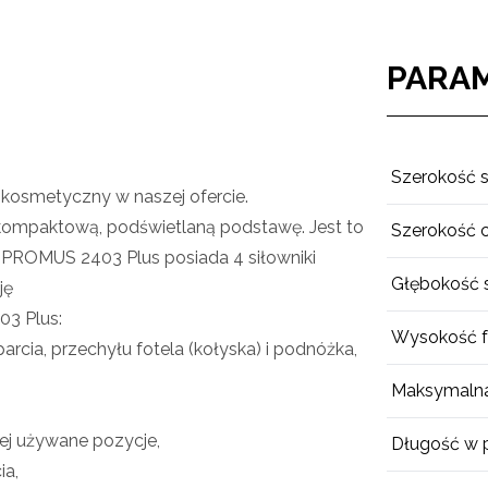
PARA
Szerokość s
kosmetyczny w naszej ofercie.
ompaktową, podświetlaną podstawę. Jest to
Szerokość c
SPROMUS 2403 Plus posiada 4 siłowniki
Głębokość s
ję
3 Plus:
Wysokość f
arcia, przechyłu fotela (kołyska) i podnóżka,
Maksymalna
ej używane pozycje,
Długość w p
ia,