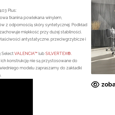
03 Plus:
owa tkanina powlekana winylem,
iów z odpornością skóry syntetycznej. Podkład
 zachowuje miękkość przy dużej stabilności.
łaściwości antystatyczne, przeciwgrzybicze i
g Select
VALENCIA™
lub
SILVERTEX®.
 ich konstrukcję nie są przystosowane do
wiedniego modelu zapraszamy do zakładki
.
zoba