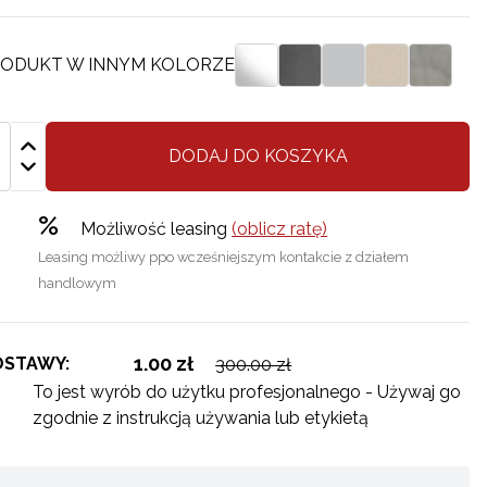
ODUKT W INNYM KOLORZE
DODAJ DO KOSZYKA
%
Możliwość leasing
(oblicz ratę)
Leasing możliwy ppo wcześniejszym kontakcie z działem
handlowym
1.00 zł
OSTAWY:
300.00 zł
To jest wyrób do użytku profesjonalnego - Używaj go
zgodnie z instrukcją używania lub etykietą