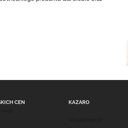
SKICH CEN
KAZARO
omocje
Wizualizacje 3D