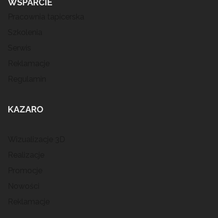
WSPARCIE
Pracownia tapicerska
Szkolenia
Serwis
Reklamacje
Regulamin
KAZARO
Wizualizacje 3D
Realizacje
Promocje
Nowości
Reklamacje