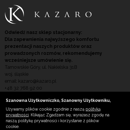
Odwiedź nasz sklep stacjonarny:
Dla zapewnienia najwyższego komfortu
prezentacji naszych produktów oraz
prowadzonych rozmów, rekomendujemy
wcześniejsze umówienie się.
Tarnowskie Góry, ul. Nakielska 31B
woj. śląskie
email:
kazaro@kazaro.pl
+48 32 768 92 00
Szanowna Użytkowniczko, Szanowny Użytkowniku,
Używamy plików cookie zgodnie z naszą
polityką
© WSZELKIE PRAWA ZASTRZEŻONE KAZARO
prywatności
. Klikając Zgadzam się, wyrażasz zgodę na
2023 Wyposażenie gabinetów kosmetologicznych
naszą politykę prywatności i korzystanie z plików
/ SPA, fryzjerskich oraz medycznych (podologia,
cookie.
manicure, pedicure). Profesjonalne fotele