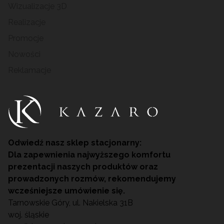
Wizualizacje 3D
Realizacje
Promocje
Nowości
Reklamacje
Odwiedź nasz sklep stacjonarny:
Dla zapewnienia najwyższego komfortu
prezentacji naszych produktów oraz
prowadzonych rozmów, rekomendujemy
wcześniejsze umówienie się.
Tarnowskie Góry, ul. Nakielska 31B
woj. śląskie