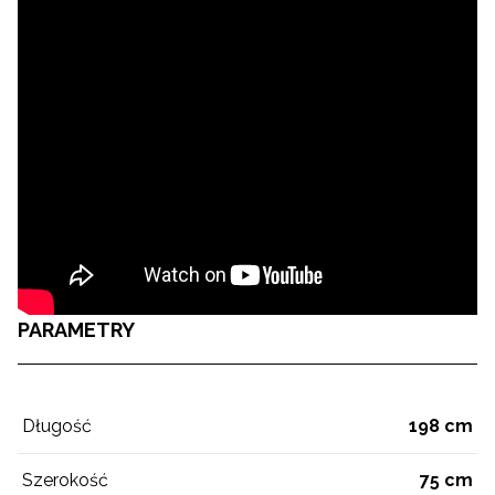
PARAMETRY
Długość
198 cm
Szerokość
75 cm