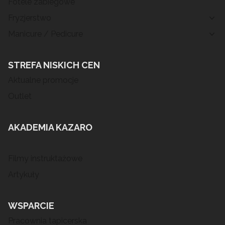
Fotele zabiegowe
Fryzjerstwo
Manicure / Pedicure
STREFA NISKICH CEN
Aktualne promocje
Outlet
AKADEMIA KAZARO
Filmy instruktażowe
Artykuły
WSPARCIE
Pracownia tapicerska