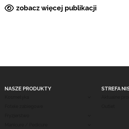
zobacz więcej publikacji
NASZE PRODUKTY
STREFA NI
Kosmetyka
Aktualne pr
Fotele zabiegowe
Outlet
Fryzjerstwo
Manicure / Pedicure