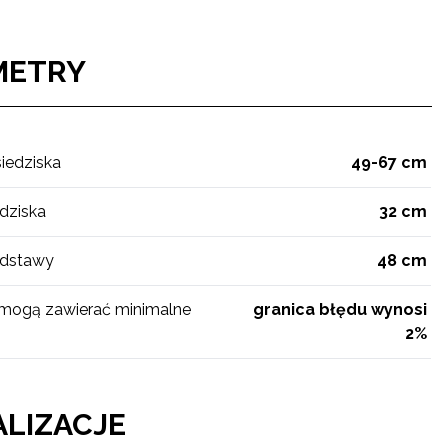
METRY
iedziska
49-67 cm
edziska
32 cm
odstawy
48 cm
 mogą zawierać minimalne
granica błędu wynosi
2%
LIZACJE