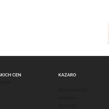
SKICH CEN
KAZARO
omocje
Wizualizacje 3D
Realizacje
Promocje