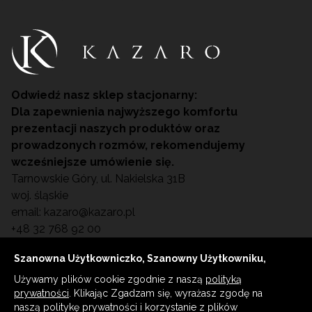
Odwiedź nasz sklep stacjonarny:
Dla zapewnienia najwyższego komfortu
prezentacji naszych produktów oraz
prowadzonych rozmów, rekomendujemy
wcześniejsze umówienie się.
Tarnowskie Góry, ul. Nakielska 31B
woj. śląskie
email:
kazaro@kazaro.pl
+48 32 768 92 00
Szanowna Użytkowniczko, Szanowny Użytkowniku,
Używamy plików cookie zgodnie z naszą
polityką
© WSZELKIE PRAWA ZASTRZEŻONE KAZARO
prywatności
. Klikając Zgadzam się, wyrażasz zgodę na
2023 Wyposażenie gabinetów kosmetologicznych
naszą politykę prywatności i korzystanie z plików
/ SPA, fryzjerskich oraz medycznych (podologia,