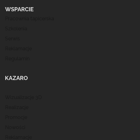
WSPARCIE
Pracownia tapicerska
Szkolenia
Serwis
Reklamacje
Regulamin
KAZARO
Wizualizacje 3D
Realizacje
Promocje
Nowości
Reklamacje