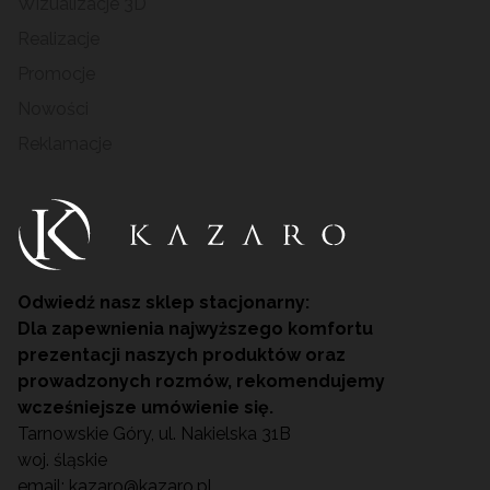
Wizualizacje 3D
Realizacje
Promocje
Nowości
Reklamacje
Odwiedź nasz sklep stacjonarny:
Dla zapewnienia najwyższego komfortu
prezentacji naszych produktów oraz
prowadzonych rozmów, rekomendujemy
wcześniejsze umówienie się.
Tarnowskie Góry, ul. Nakielska 31B
woj. śląskie
email:
kazaro@kazaro.pl