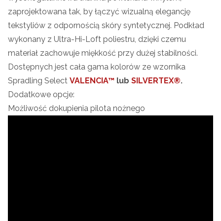
zaprojektowana tak, by łączyć wizualną elegancję
tekstyliów z odpornością skóry syntetycznej. Podkład
wykonany z Ultra-Hi-Loft poliestru, dzięki czemu
materiał zachowuje miękkość przy dużej stabilności.
Dostępnych jest cała gama kolorów ze wzornika
Spradling Select
VALENCIA™
lub
SILVERTEX®
.
Dodatkowe opcje:
Możliwość dokupienia pilota nożnego