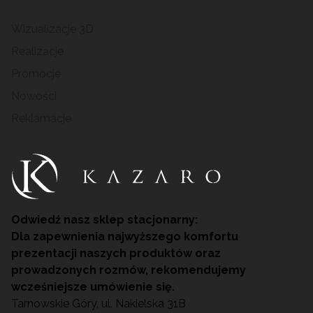
Wizualizacje 3D
Realizacje
Promocje
Nowości
Reklamacje
Odwiedź nasz sklep stacjonarny:
Dla zapewnienia najwyższego komfortu
prezentacji naszych produktów oraz
prowadzonych rozmów, rekomendujemy
wcześniejsze umówienie się.
Tarnowskie Góry, ul. Nakielska 31B