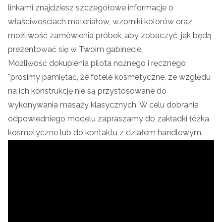
linkami znajdziesz szczegółowe informacje o
właściwościach materiałów, wzorniki kolorów oraz
możliwość zamówienia próbek, aby zobaczyć, jak będą
prezentować się w Twoim gabinecie.
Możliwość dokupienia pilota nożnego i ręcznego
*prosimy pamiętać, że fotele kosmetyczne, ze względu
na ich konstrukcję nie są przystosowane do
wykonywania masaży klasycznych. W celu dobrania
odpowiedniego modelu zapraszamy do zakładki łóżka
kosmetyczne lub do kontaktu z działem handlowym.