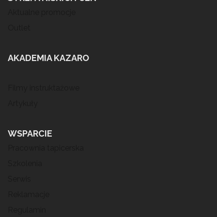
Aktualne promocje
Outlet
AKADEMIA KAZARO
Filmy instruktażowe
Artykuły
WSPARCIE
Pracownia tapicerska
Szkolenia
Serwis
Reklamacje
Regulamin